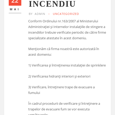
22
INCENDIU
MAI
BY
ADMIN
UNCATEGORIZED
Conform Ordinului nr.163/2007 al Ministerului
Administraţiei şi Internelor instalaţiile de stingere a
incendiilor trebuie verificate periodic de către firme
specializate atestate în acest domeniu.
Menţionăm că firma noastră este autorizată în
acest domeniu:
1) Verificarea și întreținerea instalației de sprinklere
2) Verificarea hidranți interiori și exteriori
3) Verificare, întreținere trape de evacuare a
fumului
În cadrul procedurii de verificare și întreținere a
trapelor de evacuare fum se vor executa
următoarele: