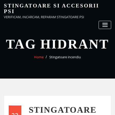
Skip
STINGATOARE SI ACCESORII
to
PSI
content
VERIFICAM, INCARCAM, REPARAM STINGATOARE PSI
TAG HIDRANT
Home
Stingatoare incendiu
STINGATOARE