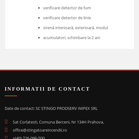
verificare detector de fum
verificare detector de linie
sirenă interioară, exterioară, modul
acumulatori, schimbare la 2 ani
INFORMATII DE CONTACT
Date de contact: SC STINGO PRODSERV IMPEX SRL
Sat Corlatesti, Comuna Berceni, Nr 134H Prahova,
office@stingatoareincendii.ro
+(40) 726-096-500