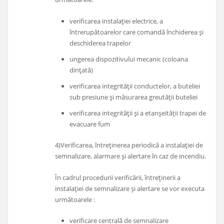
verificarea instalației electrice, a
întrerupătoarelor care comandă închiderea și
deschiderea trapelor
ungerea dispozitivului mecanic (coloana
dințată)
verificarea integrității conductelor, a buteliei
sub presiune și măsurarea greutății buteliei
verificarea integrității și a etanșeității trapei de
evacuare fum
4)Verificarea, întreţinerea periodică a instalaţiei de
semnalizare, alarmare şi alertare în caz de incendiu.
În cadrul procedurii verificării, întreţinerii a
instalației de semnalizare şi alertare se vor executa
următoarele :
verificare centrală de semnalizare