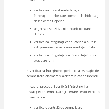
verificarea instalației electrice, a
întrerupătoarelor care comandă închiderea și
deschiderea trapelor
ungerea dispozitivului mecanic (coloana
dințată)
verificarea integrității conductelor, a buteliei
sub presiune și măsurarea greutății buteliei
verificarea integrității și a etanșeității trapei de
evacuare fum
4)Verificarea, întreţinerea periodică a instalaţiei de
semnalizare, alarmare şi alertare în caz de incendiu.
În cadrul procedurii verificării, întreţinerii a
instalației de semnalizare şi alertare se vor executa
următoarele :
verificare centrală de semnalizare