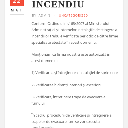
22
INCENDIU
MAI
BY
ADMIN
UNCATEGORIZED
Conform Ordinului nr.163/2007 al Ministerului
Administraţiei şi Internelor instalaţiile de stingere a
incendiilor trebuie verificate periodic de către firme
specializate atestate în acest domeniu.
Menţionăm că firma noastră este autorizată în
acest domeniu:
1) Verificarea și întreținerea instalației de sprinklere
2) Verificarea hidranți interiori și exteriori
3) Verificare, întreținere trape de evacuare a
fumului
În cadrul procedurii de verificare și întreținere a
trapelor de evacuare fum se vor executa
următoarele: