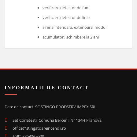
verificare detector de fum
verificare detector de linie
sirenă interioară, exterioară, modul
acumulatori, schimbare la 2 ani
INFORMATII DE CONTACT
Date de contact: SC STINGO PRODSERV IMPEX SRL
Sat Corlatesti, Comuna Berceni, Nr 134H Prahova,
office@stingatoareincendii.ro
+(40) 726-096-500