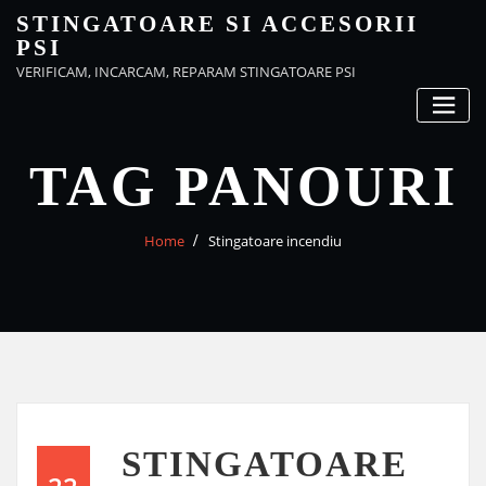
Skip
STINGATOARE SI ACCESORII
to
PSI
content
VERIFICAM, INCARCAM, REPARAM STINGATOARE PSI
TAG PANOURI
Home
Stingatoare incendiu
STINGATOARE