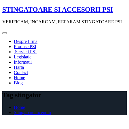
Skip
STINGATOARE SI ACCESORII PSI
to
content
VERIFICAM, INCARCAM, REPARAM STINGATOARE PSI
Despre firma
Produse PSI
Servicii PSI
Legislatie
Informatii
Harta
Contact
Home
Blog
Tag stingator
Home
Stingatoare incendiu