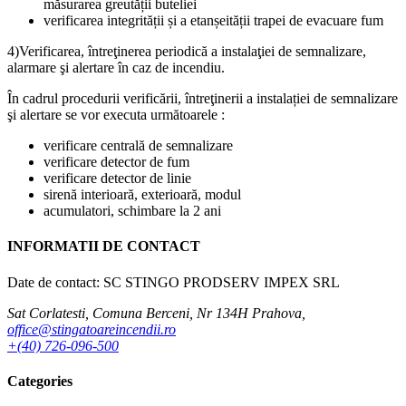
măsurarea greutății buteliei
verificarea integrității și a etanșeității trapei de evacuare fum
4)Verificarea, întreţinerea periodică a instalaţiei de semnalizare,
alarmare şi alertare în caz de incendiu.
În cadrul procedurii verificării, întreţinerii a instalației de semnalizare
şi alertare se vor executa următoarele :
verificare centrală de semnalizare
verificare detector de fum
verificare detector de linie
sirenă interioară, exterioară, modul
acumulatori, schimbare la 2 ani
INFORMATII DE CONTACT
Date de contact: SC STINGO PRODSERV IMPEX SRL
Sat Corlatesti, Comuna Berceni, Nr 134H Prahova,
office@stingatoareincendii.ro
+(40) 726-096-500
Categories